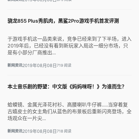
骁龙855 Plus秀肌肉，黑鲨2Pro游戏手机首发评测
于游戏手机这一品类来说，竞争已经来到了下半场，进入
2019年后，已经没有看到新玩家入局这一细分市场，只
是有小部分厂商推出...
2019年08月08日
新网资讯
719 阅读
本土音乐剧的野望：中文版《妈妈咪呀！》为谁而生？
蛤蟆镜、金属光泽花衬衫、高腰喇叭牛仔裤.....当穿着复
古嬉皮士的女主角们从蓝色的布景板后重新闪亮登场，全
场观众在一片尖...
2019年08月08日
新网资讯
718 阅读